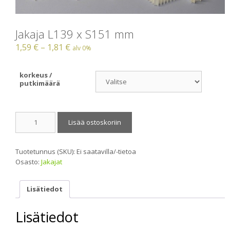
Jakaja L139 x S151 mm
1,59
€
–
1,81
€
alv 0%
korkeus /
putkimäärä
Jakaja
Lisää ostoskoriin
L139
x
S151
Tuotetunnus (SKU):
Ei saatavilla/-tietoa
mm
Osasto:
Jakajat
määrä
Lisätiedot
Lisätiedot