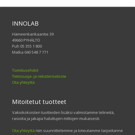
INNOLAB
Hämeenkankaantie 39
49660 PYHÄLTÖ
Puh 05 355 1 800
Matka 040 548 7 771
Toimitusehdot
Tietosuoja- ja rekisteriseloste
Ota yhteyttä
Mitoitetut tuotteet
Vakiokokoisten tuotteiden lisäksi valmistamme telineitä,
rasioita ja jakajia haluttujen mittojen mukaisesti.
Ota yhteyttä
niin suunnittelemme ja toteutamme tarpeitanne