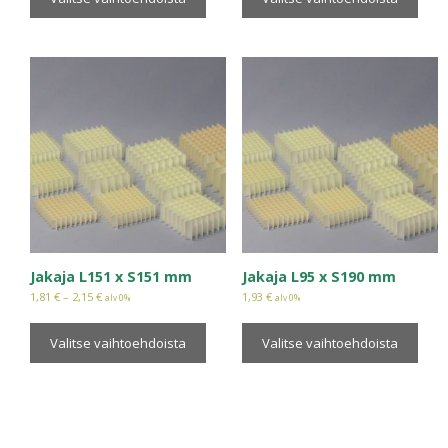
Jakaja L151 x S151 mm
Jakaja L95 x S190 mm
1,81
€
–
2,15
€
1,93
€
alv 0%
alv 0%
Valitse vaihtoehdoista
Valitse vaihtoehdoista