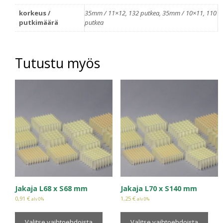
korkeus /
35mm / 11×12, 132 putkea, 35mm / 10×11, 110
putkimäärä
putkea
Tutustu myös
Jakaja L68 x S68 mm
Jakaja L70 x S140 mm
0,91
€
1,25
€
alv 0%
alv 0%
Valitse vaihtoehdoista
Valitse vaihtoehdoista