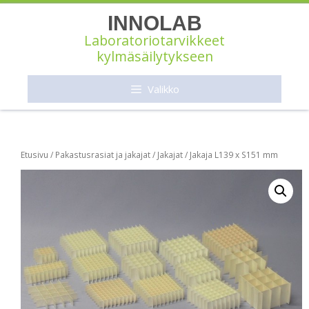
Siirry
INNOLAB
sisältöön
Laboratoriotarvikkeet
kylmäsäilytykseen
Valikko
Etusivu
/
Pakastusrasiat ja jakajat
/
Jakajat
/ Jakaja L139 x S151 mm