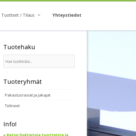
Tuotteet / Tilaus
Yhteystiedot
Tuotehaku
Tuoteryhmät
Pakastusrasiat ja jakajat
Telineet
Info!
» Katso lisätietoja tuotteista ja