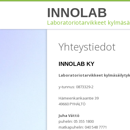
Siirry
INNOLAB
sisältöön
Laboratoriotarvikkeet kylmäsä
Yhteystiedot
INNOLAB KY
Laboratoriotarvikkeet kylmäsäilyty
y-tunnus: 0873329-2
Hämeenkankaantie 39
49660 PYHÄLTÖ
Juha Vättö
puhelin: 05 355 1800
matkapuhelin: 040 548 7771