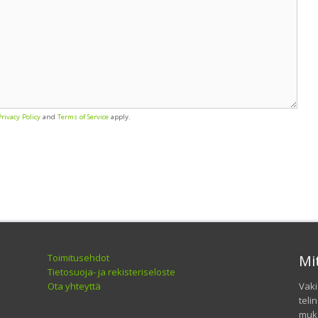
Privacy Policy
and
Terms of Service
apply.
Toimitusehdot
Mi
Tietosuoja- ja rekisteriseloste
Ota yhteyttä
Vaki
teli
muka