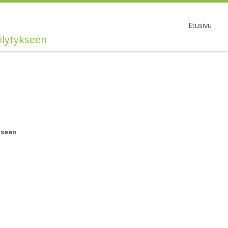
Etusivu
ilytykseen
kseen