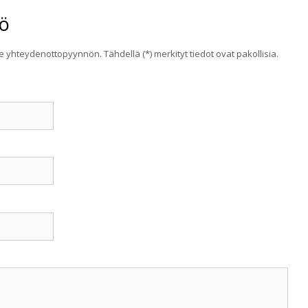
ö
lle yhteydenottopyynnön. Tähdellä (*) merkityt tiedot ovat pakollisia.