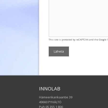
This site is protected by reCAPTCHA and the Google
INNOLAB
Hämeenkankaantie 39
49660 PYHÄLTÖ
Puh 05 355 1 800