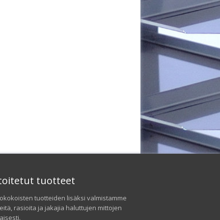
toitetut tuotteet
okokoisten tuotteiden lisäksi valmistamme
neitä, rasioita ja jakajia haluttujen mittojen
isesti.