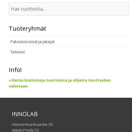
Tuoteryhmät
Pakastusrasiat ja jakajat
Telineet
Info!
» Katso lisätietoja tuotteista ja ohjeita tuotteiden
valintaan
INNOLAB
Hämeenkankaantie 39
49660 PYHÄLTÖ