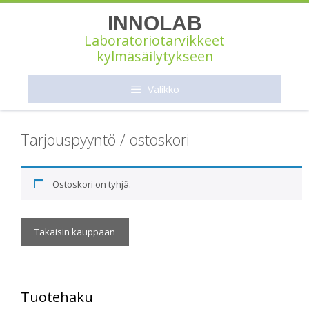
Siirry
INNOLAB
sisältöön
Laboratoriotarvikkeet
kylmäsäilytykseen
Valikko
Tarjouspyyntö / ostoskori
Ostoskori on tyhjä.
Takaisin kauppaan
Tuotehaku