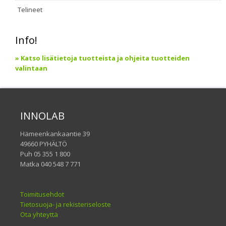
Telineet
Info!
» Katso lisätietoja tuotteista ja ohjeita tuotteiden
valintaan
INNOLAB
Hämeenkankaantie 39
49660 PYHÄLTÖ
Puh 05 355 1 800
Matka 040 548 7 771
Toimitusehdot
Tietosuoja- ja rekisteriseloste
Ota yhteyttä