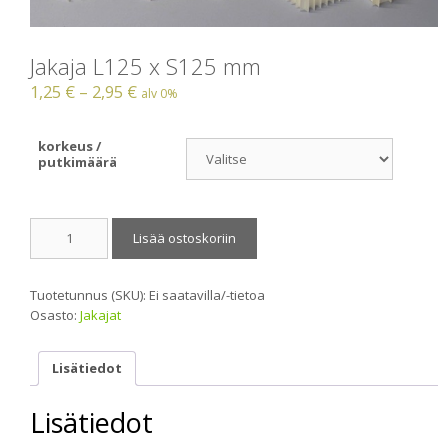
Jakaja L125 x S125 mm
1,25
€
–
2,95
€
alv 0%
korkeus /
putkimäärä
Jakaja
Lisää ostoskoriin
L125
x
S125
Tuotetunnus (SKU):
Ei saatavilla/-tietoa
mm
Osasto:
Jakajat
määrä
Lisätiedot
Lisätiedot