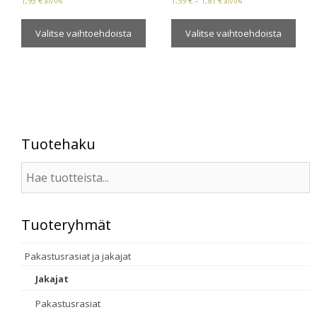
1,93
€
1,59
€
–
1,81
€
alv 0%
alv 0%
Valitse vaihtoehdoista
Valitse vaihtoehdoista
Tuotehaku
Tuoteryhmät
Pakastusrasiat ja jakajat
Jakajat
Pakastusrasiat