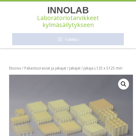
Siirry
INNOLAB
sisältöön
Laboratoriotarvikkeet
kylmäsäilytykseen
Valikko
Etusivu
/
Pakastusrasiat ja jakajat
/
Jakajat
/ Jakaja L125 x S125 mm