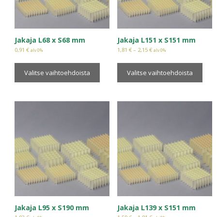
Jakaja L68 x S68 mm
Jakaja L151 x S151 mm
0,91
€
1,81
€
–
2,15
€
alv 0%
alv 0%
Valitse vaihtoehdoista
Valitse vaihtoehdoista
Jakaja L95 x S190 mm
Jakaja L139 x S151 mm