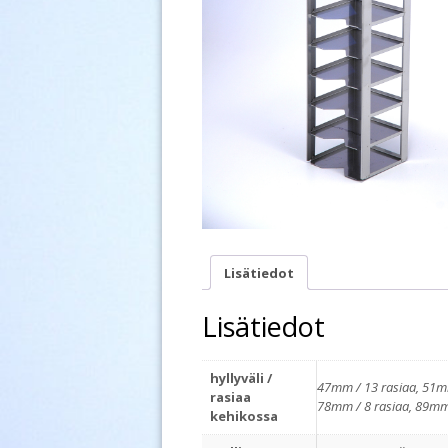
Lisätiedot
Lisätiedot
hyllyväli /
47mm / 13 rasiaa, 51mm
rasiaa
78mm / 8 rasiaa, 89mm 
kehikossa