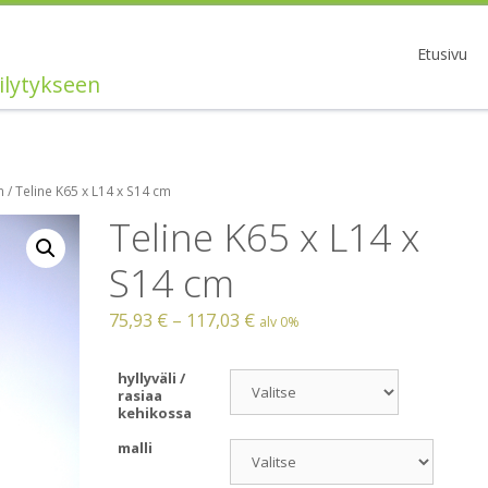
Etusivu
ilytykseen
n
/ Teline K65 x L14 x S14 cm
Teline K65 x L14 x
S14 cm
75,93
€
–
117,03
€
alv 0%
hyllyväli /
rasiaa
kehikossa
malli