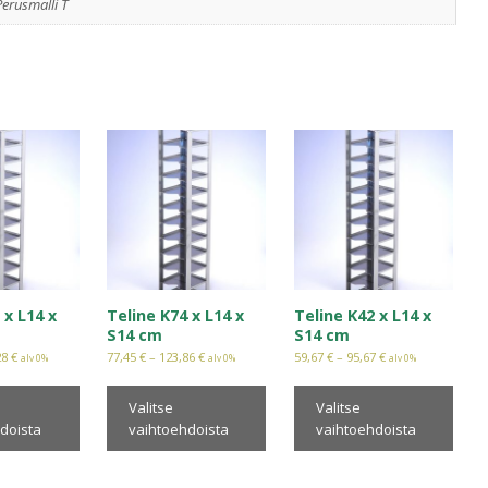
Perusmalli T
 x L14 x
Teline K74 x L14 x
Teline K42 x L14 x
S14 cm
S14 cm
28
€
77,45
€
–
123,86
€
59,67
€
–
95,67
€
alv 0%
alv 0%
alv 0%
Valitse
Valitse
doista
vaihtoehdoista
vaihtoehdoista