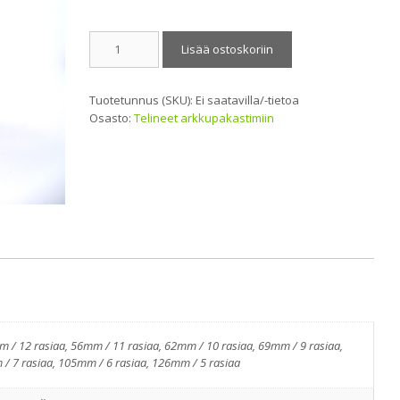
Teline
Lisää ostoskoriin
K65
x
L14
Tuotetunnus (SKU):
Ei saatavilla/-tietoa
x
Osasto:
Telineet arkkupakastimiin
S14
cm
määrä
 / 12 rasiaa, 56mm / 11 rasiaa, 62mm / 10 rasiaa, 69mm / 9 rasiaa,
/ 7 rasiaa, 105mm / 6 rasiaa, 126mm / 5 rasiaa