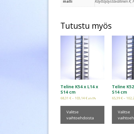
malli
Käyttäjäystävällinen K, 
Tutustu myös
Teline K54 x L14 x
Teline K52
S14 cm
S14 cm
68,31
€
–
103,14
€
65,39
€
–
102,
alv 0%
Valitse
Valitse
vaihtoehdoista
vaihtoeh