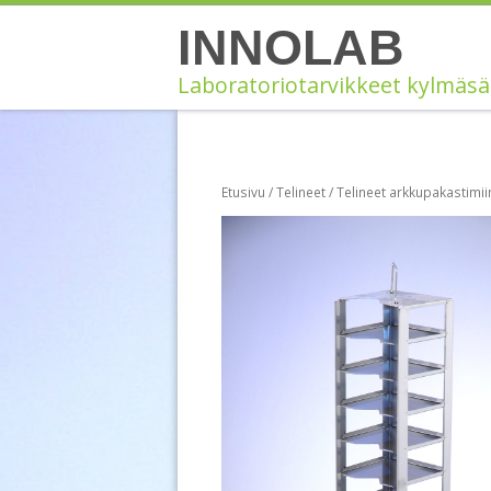
Siirry
INNOLAB
sisältöön
Laboratoriotarvikkeet kylmäsä
Etusivu
/
Telineet
/
Telineet arkkupakastimii