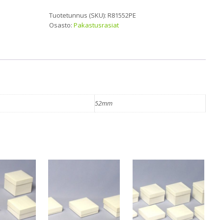
x
S149
Tuotetunnus (SKU):
R81552PE
mm
Osasto:
Pakastusrasiat
määrä
52mm