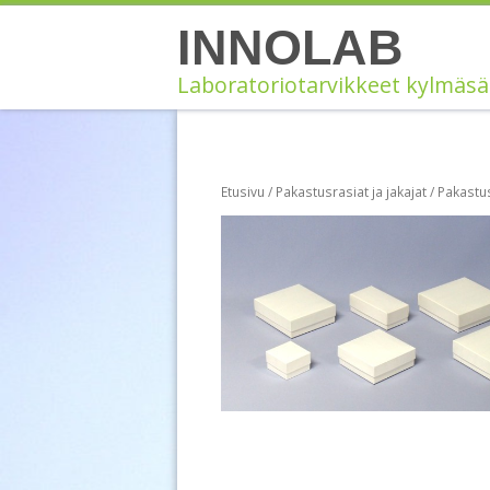
Siirry
INNOLAB
sisältöön
Laboratoriotarvikkeet kylmäsä
Etusivu
/
Pakastusrasiat ja jakajat
/
Pakastu