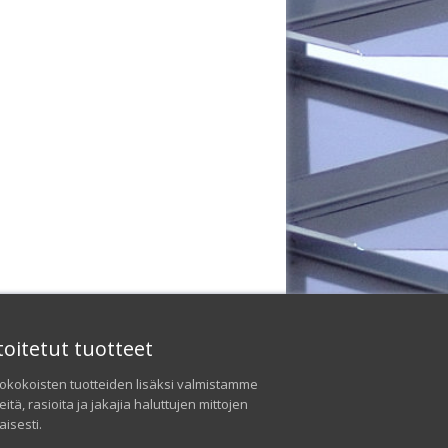
toitetut tuotteet
okokoisten tuotteiden lisäksi valmistamme
neitä, rasioita ja jakajia haluttujen mittojen
isesti.