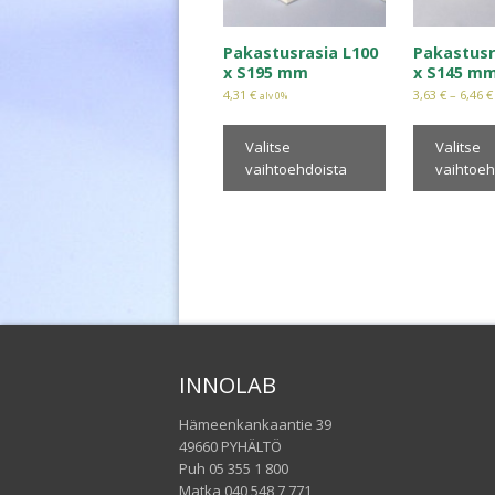
Pakastusrasia L100
Pakastusr
x S195 mm
x S145 m
4,31
€
3,63
€
–
6,46
€
alv 0%
Valitse
Valitse
vaihtoehdoista
vaihtoeh
INNOLAB
Hämeenkankaantie 39
49660 PYHÄLTÖ
Puh 05 355 1 800
Matka 040 548 7 771