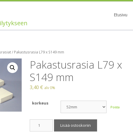
Etusivu
ilytykseen
srasiat
/ Pakastusrasia L79 x S149 mm
Pakastusrasia L79 x
S149 mm
3,40
€
alv 0%
korkeus
Poista
Pakastusrasia
Lisää ostoskoriin
L79