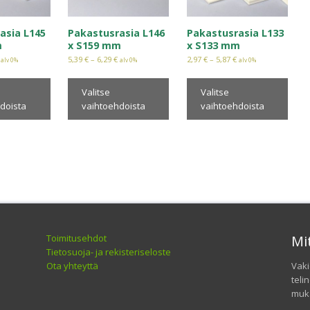
asia L145
Pakastusrasia L146
Pakastusrasia L133
m
x S159 mm
x S133 mm
5,39
€
–
6,29
€
2,97
€
–
5,87
€
alv 0%
alv 0%
alv 0%
Valitse
Valitse
doista
vaihtoehdoista
vaihtoehdoista
Toimitusehdot
Mi
Tietosuoja- ja rekisteriseloste
Ota yhteyttä
Vaki
teli
muka