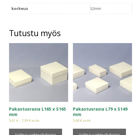
korkeus
52mm
Tutustu myös
Pakastusrasia L165 x S165
Pakastusrasia L79 x S149
mm
mm
5,61
€
–
7,09
€
3,40
€
alv 0%
alv 0%
Valitse vaihtoehdoista
Valitse vaihtoehdoista