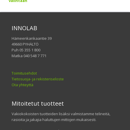
valintaan
INNOLAB
Hämeenkankaantie 39
49660 PYHÄLTÖ
Puh 05 355 1 800
Matka 040 548 7 771
Toimitusehdot
Tietosuoja- ja rekisteriseloste
Ota yhteyttä
Mitoitetut tuotteet
Vakiokokoisten tuotteiden lisäksi valmistamme telineitä,
rasioita ja jakajia haluttujen mittojen mukaisesti.