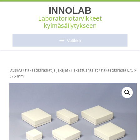
Siirry
INNOLAB
sisältöön
Laboratoriotarvikkeet
kylmäsäilytykseen
Valikko
Etusivu
/
Pakastusrasiat ja jakajat
/
Pakastusrasiat
/ Pakastusrasia L75 x
S75 mm