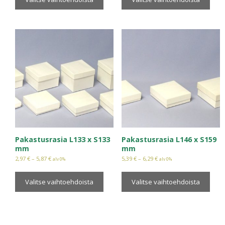
Pakastusrasia L133 x S133
Pakastusrasia L146 x S159
mm
mm
2,97
€
–
5,87
€
5,39
€
–
6,29
€
alv 0%
alv 0%
Valitse vaihtoehdoista
Valitse vaihtoehdoista