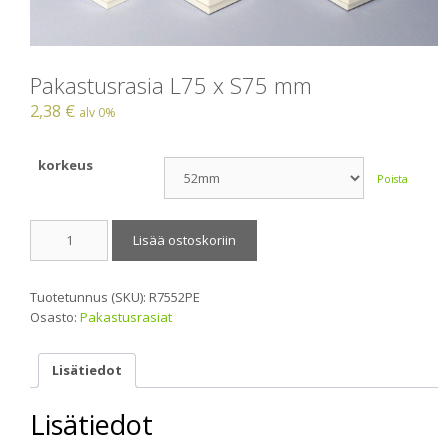
Pakastusrasia L75 x S75 mm
2,38
€
alv 0%
korkeus
Poista
Pakastusrasia
Lisää ostoskoriin
L75
x
S75
Tuotetunnus (SKU):
R7552PE
mm
Osasto:
Pakastusrasiat
määrä
Lisätiedot
Lisätiedot